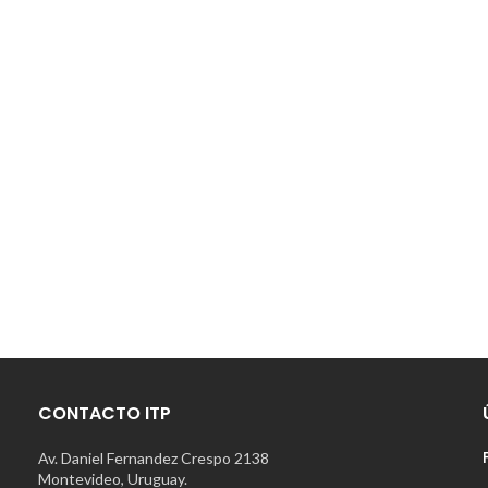
CONTACTO ITP
Av. Daniel Fernandez Crespo 2138
Montevideo, Uruguay.